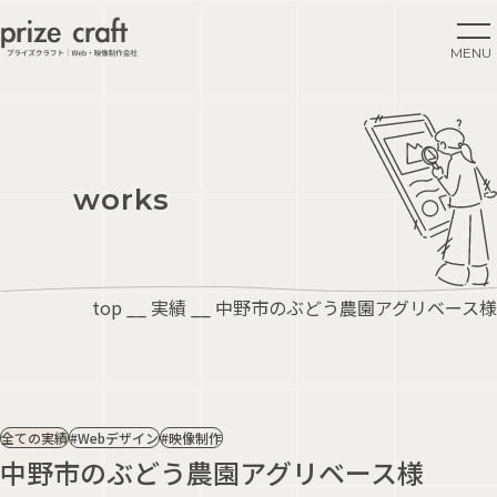
MENU
CLOSE
works
top
__
実績
__
中野市のぶどう農園アグリベース様
全ての実績
#Webデザイン
#映像制作
中野市のぶどう農園アグリベース様